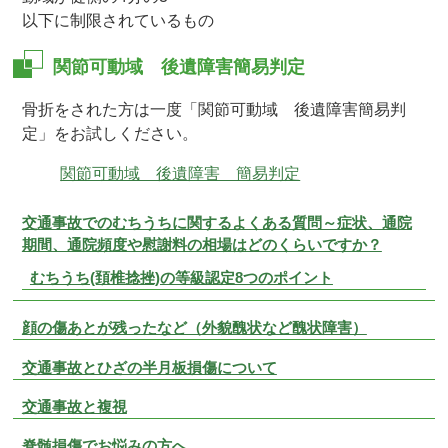
以下に制限されているもの
関節可動域 後遺障害簡易判定
骨折をされた方は一度「関節可動域 後遺障害簡易判
定」をお試しください。
関節可動域 後遺障害 簡易判定
交通事故でのむちうちに関するよくある質問～症状、通院
期間、通院頻度や慰謝料の相場はどのくらいですか？
むちうち(頚椎捻挫)の等級認定8つのポイント
顔の傷あとが残ったなど（外貌醜状など醜状障害）
交通事故とひざの半月板損傷について
交通事故と複視
脊髄損傷でお悩みの方へ