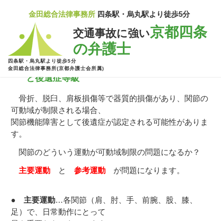
金田総合法律事務所
四条駅・烏丸駅より徒歩5分
京都四条
交通事故に強い
の弁護士
四条駅・烏丸駅より徒歩5分
上肢・下肢関節の可動域測定 関節機能障害
金田総合法律事務所(京都弁護士会所属)
と後遺症等級
骨折、脱臼、肩板損傷等で器質的損傷があり、関節の
可動域が制限される場合、
関節機能障害として後遺症が認定される可能性がありま
す。
関節のどういう運動が可動域制限の問題になるか？
主要運動
と
参考運動
が問題になります。
●
主要運動
…各関節（肩、肘、手、前腕、股、膝、
足）で、日常動作にとって