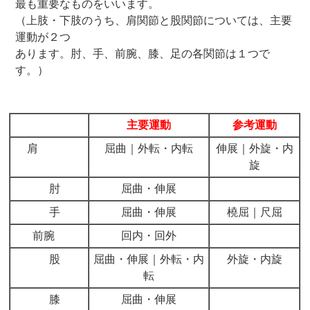
最も重要なものをいいます。
（上肢・下肢のうち、肩関節と股関節については、主要
運動が２つ
あります。肘、手、前腕、膝、足の各関節は１つで
す。）
主要運動
参考運動
肩
屈曲｜外転・内転
伸展｜外旋・内
旋
肘
屈曲・伸展
手
屈曲・伸展
橈屈｜尺屈
前腕
回内・回外
股
屈曲・伸展｜外転・内
外旋・内旋
転
膝
屈曲・伸展