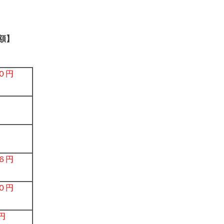
額】
０円
６円
０円
円