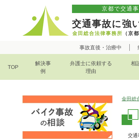
京都で交通事
交通事故に強
金田総合法律事務所
（京
事故直後・治療中
解決事
弁護士に依頼する
相
TOP
例
理由
金田総
交通