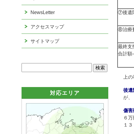
NewsLetter
⑦後遺
アクセスマップ
⑧治療
サイトマップ
最終支
合計額
上の
後遺
対応エリア
が、
傷害
６万
１３