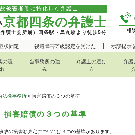
故被害者側に特化した弁護士
京都四条の弁護士
い
相談
都弁護士会所属）四条駅・烏丸駅より徒歩5分
症状固定
後遺障害等級認定を受けた
示談提示
談の流
当事務所の強
弁護士の選び
弁護
れ
み
方
合法律事務所
>
損害賠償の３つの基準
損害賠償の３つの基準
事故の損害額算定については３つの基準があります。