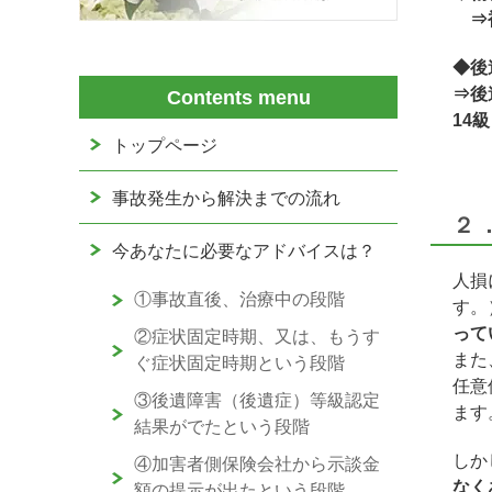
⇒被
◆後
⇒後
Contents menu
14
トップページ
事故発生から解決までの流れ
２
今あなたに必要なアドバイスは？
人損
①事故直後、治療中の段階
す。
って
②症状固定時期、又は、もうす
また
ぐ症状固定時期という段階
任意
③後遺障害（後遺症）等級認定
ます
結果がでたという段階
しか
④加害者側保険会社から示談金
なく
額の提示が出たという段階