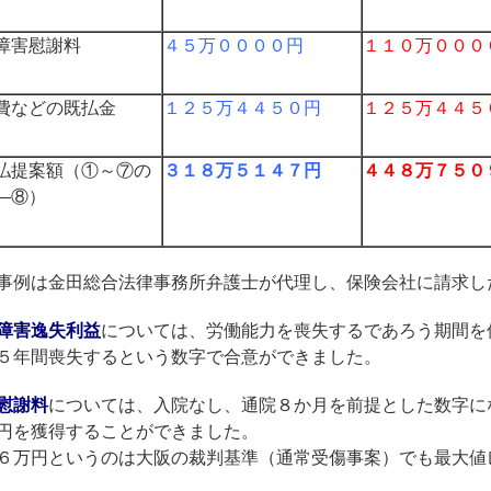
障害慰謝料
４５万００００円
１１０万０００
費などの既払金
１２５万４４５０円
１２５万４４５
払提案額（①～⑦の
３１８万５１４７円
４４８万７５０
―⑧）
事例は金田総合法律事務所弁護士が代理し、保険会社に請求し
障害逸失利益
については、労働能力を喪失するであろう期間を
５年間喪失するという数字で合意ができました。
慰謝料
については、入院なし、通院８か月を前提とした数字に
円を獲得することができました。
６万円というのは大阪の裁判基準（通常受傷事案）でも最大値