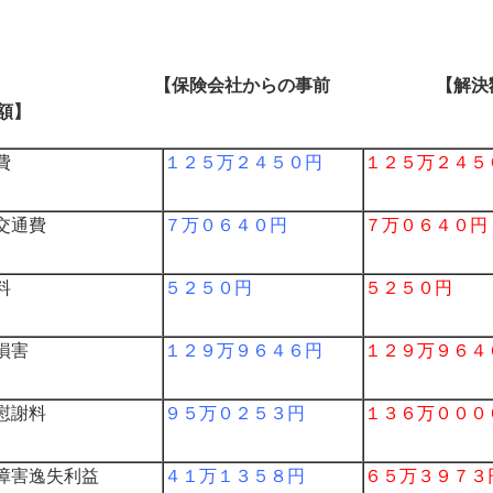
【保険会社からの事前 【
解決
額】
費
１２５万２４５０円
１２５万２４５
交通費
７万０６４０円
７万０６４０円
料
５２５０円
５２５０円
損害
１２９万９６４６円
１２９万９６４
慰謝料
９５万０２５３円
１３６万０００
障害逸失利益
４１万１３５８円
６５万３９７３