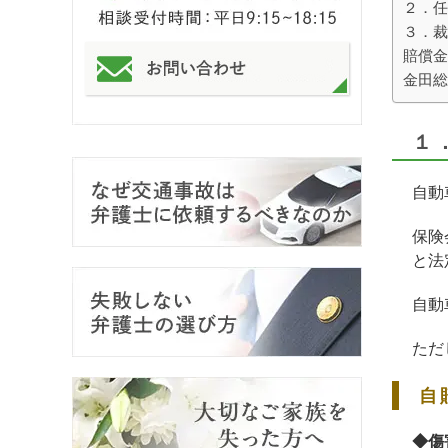
２．任
３．裁
賠償金
金田総
１
自動
保険
と法
自動
ただ
自
◆傷