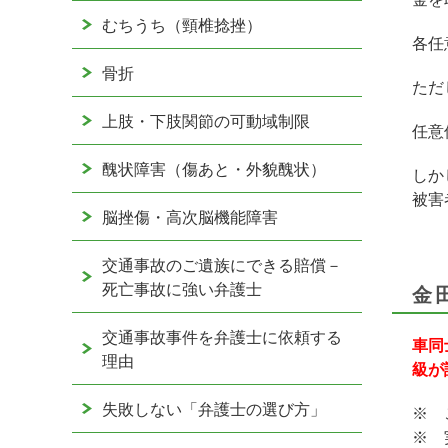
むちうち（頸椎捻挫）
各任
骨折
ただ
上肢・下肢関節の可動域制限
任意
醜状障害（傷あと・外貌醜状）
しか
被害
脳挫傷・高次脳機能障害
交通事故のご遺族にできる賠償－
死亡事故に強い弁護士
金
交通事故事件を弁護士に依頼する
車同
理由
級が
失敗しない「弁護士の選び方」
※ 
※ 