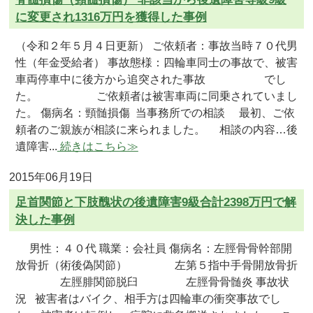
に変更され1316万円を獲得した事例
（令和２年５月４日更新） ご依頼者：事故当時７０代男
性（年金受給者） 事故態様：四輪車同士の事故で、被害
車両停車中に後方から追突された事故 でし
た。 ご依頼者は被害車両に同乗されていまし
た。 傷病名：頸髄損傷 当事務所での相談 最初、ご依
頼者のご親族が相談に来られました。 相談の内容…後
遺障害...
続きはこちら≫
2015年06月19日
足首関節と下肢醜状の後遺障害9級合計2398万円で解
決した事例
男性：４０代 職業：会社員 傷病名：左脛骨骨幹部開
放骨折（術後偽関節） 左第５指中手骨開放骨折
左脛腓関節脱臼 左脛骨骨髄炎 事故状
況 被害者はバイク、相手方は四輪車の衝突事故でし