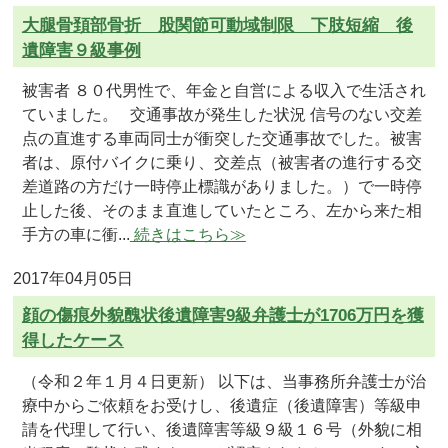
大腿骨頚部骨折 股関節可動域制限 下肢短縮 後
遺障害９級事例
被害者 ８０代男性で、年金と自営による収入で生活され
ていました。 交通事故が発生した状況 信号のない交差
点の直進する車両同士が衝突した交通事故でした。被害
者は、原付バイクに乗り、交差点（被害者の進行する交
差道路の方だけ一時停止標識がありました。）で一時停
止した後、そのまま直進していたところ、左から来た相
手方の車に衝...
続きはこちら≫
2017年04月05日
顔の傷痕外貌醜状後遺障害9級弁護士が1706万円を獲
得したケース
（令和２年１月４日更新） 以下は、当事務所弁護士が治
療中からご依頼をお受けし、後遺症（後遺障害）等級申
請を代理して行い、後遺障害等級９級１６号（外貌に相