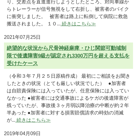
り、交差点を直進進行しようとしたところ、対向車線か
らトレーラーが信号無視をして右折し、被害者のバイク
に衝突しました。 被害者は路上に転倒して病院に救急
搬送されました。 １０...
続きはこちら≫
2021年07月25日
絶望的な状況から尺骨神経麻痺・ひじ関節可動域制
限で後遺障害9級が認定され3300万円を超える支払を
受けたケース
（令和３年７月２５日原稿作成） 最初にご相談をお聞き
したときの状況（とても厳しい状況でした） ●加害者
は自賠責保険には入っていたが、任意保険には入ってい
なかった ●被害者には交通事故によるケガの後遺障害が
残っていたが、事故後３ヶ月弱以降治療の中断が約２年
半あった ●加害者に対する損害賠償請求の時効の消滅
が...
続きはこちら≫
2019年04月09日